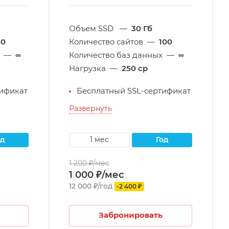
Объем SSD
—
30 Гб
50
Количество сайтов
—
100
—
∞
Количество баз данных
—
∞
Нагрузка
—
250 cp
ификат
Бесплатный SSL-сертификат
Развернуть
од
1 мес
год
1 200 ₽/мес
1 000 ₽/мес
12 000 ₽/год
-2 400 ₽
Забронировать