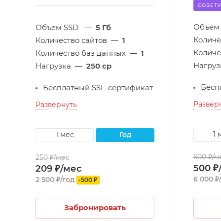
CОВЕТ
Объем
Объем SSD
—
5 Гб
Количе
Количество сайтов
—
1
Количе
Количество баз данных
—
1
Нагруз
Нагрузка
—
250 cp
Бесп
Бесплатный SSL-сертификат
Развер
Развернуть
1
1 мес
год
600 ₽/м
250 ₽/мес
500 ₽
209 ₽/мес
6 000 ₽
2 500 ₽/год
-500 ₽
Забронировать