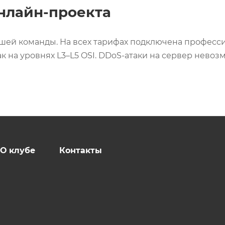
нлайн-проекта
шей команды. На всех тарифах подключена професси
к на уровнях L3–L5 OSI. DDoS-атаки на сервер нево
О клубе
Контакты