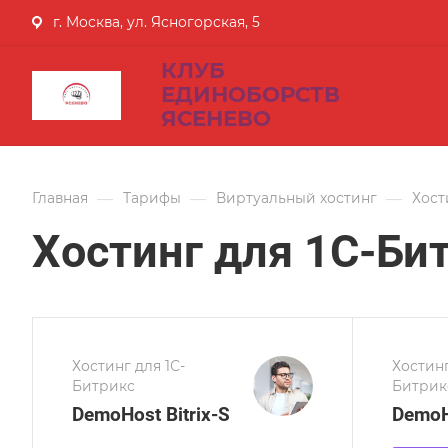
г. Москва, ул. Ясногорская, 5
КЛУБ
ЕДИНОБОРСТВ
ЯСЕНЕВО
—
—
—
Главная
Тарифы
Виртуальный хостинг
Хост
Хостинг для 1С-Би
Хостинг для 1С-
Хостинг
Битрикс
Битрик
DemoHost Bitrix-S
DemoHo