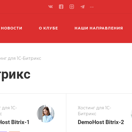
...
НОВОСТИ
О КЛУБЕ
НАШИ НАПРАВЛЕНИЯ
инг для 1С-Битрикс
трикс
 для 1С-
Хостинг для 1С-
с
Битрикс
st Bitrix-1
DemoHost Bitrix-2