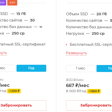
УЕМ
ХИТ
 SSD
—
15 Гб
Объем SSD
—
20 Гб
ство сайтов
—
30
Количество сайтов
—
ство баз данных
—
∞
Количество баз данных
ка
—
250 cp
Нагрузка
—
250 cp
латный SSL-сертификат
Бесплатный SSL-серт
нуть
Развернуть
 мес
год
1 мес
г
ес
800 ₽/мес
/мес
667 ₽/мес
/год
8 000 ₽/год
-1 200 ₽
-1 600 ₽
Забронировать
Забронировать