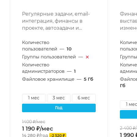
Регулярные задачи, email-
Финан
интеграция, финансы в
выстав
проекте, автозадачи и
измен
другие возможности.
возмо
Количество
Количе
пользователей
—
10
пользо
Группы пользователей
—
Группы
Количество
Количе
администраторов
—
1
админи
Файловое хранилище
—
5 Гб
Файло
Гб
1 мес
3 мес
6 мес
1 ме
год
1400 ₽/мес
1 190 ₽/мес
2 400 ₽
1 990
14 280 ₽/год
-2 520 ₽