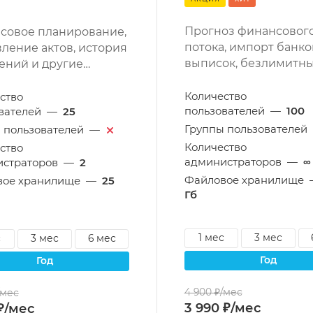
Прогноз финансовог
совое планирование,
потока, импорт банко
ление актов, история
выписок, безлимитн
ений и другие
организации и други
жности.
возможности.
Количество
ство
пользователей
—
100
вателей
—
25
Группы пользователей
 пользователей
—
Количество
ство
администраторов
—
∞
страторов
—
2
Файловое хранилище
вое хранилище
—
25
Гб
1 мес
3 мес
с
3 мес
6 мес
год
год
4 900 ₽/мес
/мес
3 990 ₽/мес
 ₽/мес