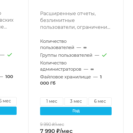
о
Расширенные отчеты,
вских
безлимитные
ые
пользователи, ограничение
е
доступа по IP, структура
компании и другие
Количество
возможности.
пользователей
—
∞
—
Группы пользователей
—
Количество
администраторов
—
∞
—
100
Файловое хранилище
—
1
000 Гб
6 мес
1 мес
3 мес
6 мес
год
9 990 ₽/мес
7 990 ₽/мес